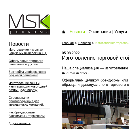
MSK-реклама
Главная
Новости
О компании
Услуги
Новости
Главная
>
Новости
>
Изготовление торговой
Изготовление и монтаж
05.08.2022
наружных вывесок на ТЦ.
Изготовление торговой сто
Оформление торгового
павильона под ключ
Наша специализация — изготовление
Застройка и оформление
для магазинов.
под ключ павильона
Оформляем целиком
бренд-зоны
или 
Изготовление зоны и
образцы индивидуального торгового 
навигации для новогодней
почты Деду Морозу
Сувенирная и
промопродукция для
медицинских компаний.
Как брендировать
банкоматы и терминалы
Другие новости