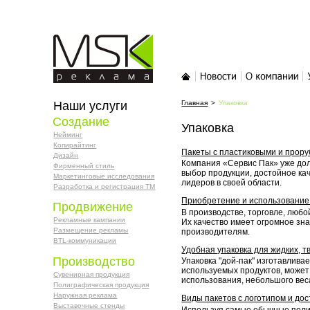
MSK-реклама
Главная
Новости
О компании
У
Наши услуги
Главная
>
Упаковка
Создание
Упаковка
Нейминг
Копирайтинг
Пакеты с пластиковыми и прор
Дизайн
Компания «Сервис Пак» уже дол
Фирменный стиль
выбор продукции, достойное ка
Маркетинговые исследования
лидеров в своей области.
Разработка и регистрация ТМ
Приобретение и использование
Продвижение
В производстве, торговле, люб
Рекламные кампании
Их качество имеет огромное зн
Размещение рекламы
производителям.
BTL-коммуникации
Удобная упаковка для жидких, т
Производство
Упаковка "дой-пак" изготавлива
используемых продуктов, может 
Сувенирная продукция
использования, небольшого вес
Полиграфическая продукция
Наружная реклама
Виды пакетов с логотипом и дос
Выставочные стенды
Используя самые обычные поли