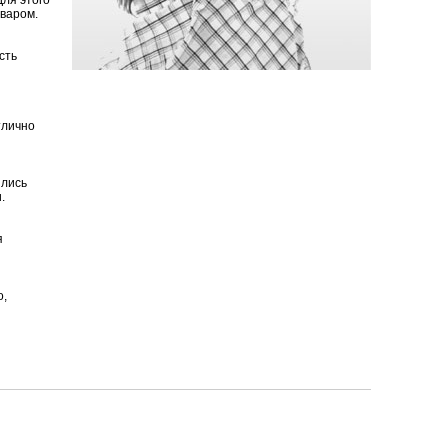
оваром.
сть
тлично
ились
.
я
о,