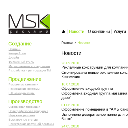
MSK-реклама
Главная
Новости
О компании
Услуги
Создание
Главная
>
Новости
Нейминг
Новости
Копирайтинг
Дизайн
Фирменный стиль
28.09.2010
Маркетинговые исследования
Рекламные конструкции для компани
Разработка и регистрация ТМ
Смонтированы новые рекламные конс
Керамики»
Продвижение
10.07.2010
Рекламные кампании
Оформление входной группы
Размещение рекламы
Оформлена входная группа магазина 
BTL-коммуникации
двор"
Производство
01.06.2010
Сувенирная продукция
Оформление помещения в "АМБ банк
Полиграфическая продукция
Выполнено декоративное панно для
Наружная реклама
банке"
Выставочные стенды
Регистрация наружной рекламы
24.05.2010