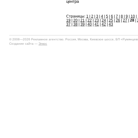
центра
Страницы:
1
|
2
|
3
|
4
|
5
|
6
|
7
|
8
|
9
|
10
|
19
|
20
|
21
|
22
|
23
|
24
|
25
|
26
|
27
|
28
|
37
|
38
|
39
|
40
|
41
|
42
|
43
© 2008—2026 Рекламное агентство. Россия, Москва, Киевское шоссе, БП «Румянцево»
Создание сайта —
Элкос