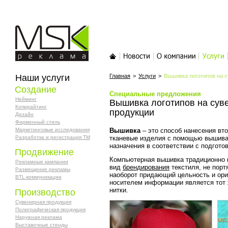
MSK-реклама
Главная
Новости
О компании
Услуги
Наши услуги
Главная
>
Услуги
>
Вышивка логотипов на с
Создание
Специальные предложения
Нейминг
Вышивка логотипов на сув
Копирайтинг
продукции
Дизайн
Фирменный стиль
Маркетинговые исследования
Вышивка
– это способ нанесения вт
Разработка и регистрация ТМ
тканевые изделия с помощью вышив
назначения в соответствии с подгото
Продвижение
Компьютерная вышивка традиционно в
Рекламные кампании
вид
брендирования
текстиля, не порт
Размещение рекламы
наоборот придающий цельность и ори
BTL-коммуникации
носителем информации является тот 
нитки.
Производство
Сувенирная продукция
Полиграфическая продукция
Наружная реклама
Выставочные стенды