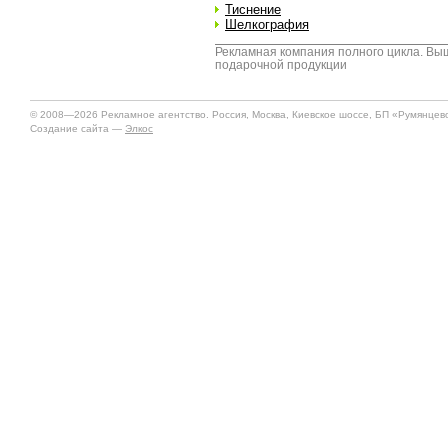
Тиснение
Шелкография
Рекламная компания полного цикла. Выш
подарочной продукции
© 2008—2026 Рекламное агентство. Россия, Москва, Киевское шоссе, БП «Румянцево»
Создание сайта —
Элкос