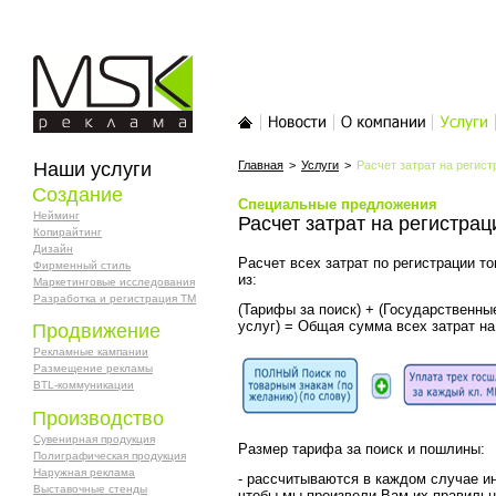
MSK-реклама
Главная
Новости
О компании
Услуги
Наши услуги
Главная
>
Услуги
>
Расчет затрат на регист
Создание
Специальные предложения
Нейминг
Расчет затрат на регистрац
Копирайтинг
Дизайн
Расчет всех затрат по регистрации т
Фирменный стиль
из:
Маркетинговые исследования
Разработка и регистрация ТМ
(Тарифы за поиск) + (Государственн
услуг) = Общая сумма всех затрат на
Продвижение
Рекламные кампании
Размещение рекламы
BTL-коммуникации
Производство
Сувенирная продукция
Размер тарифа за поиск и пошлины:
Полиграфическая продукция
Наружная реклама
- рассчитываются в каждом случае и
Выставочные стенды
чтобы мы произвели Вам их правиль