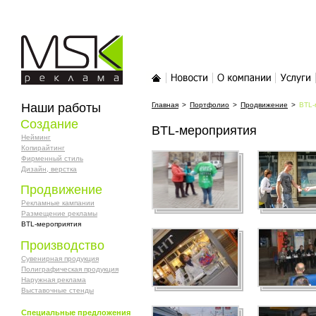
MSK-реклама
Главная
Новости
О компании
Услуги
Наши работы
Главная
>
Портфолио
>
Продвижение
>
BTL-
Создание
BTL-мероприятия
Нейминг
Копирайтинг
Фирменный стиль
Дизайн, верстка
Продвижение
Рекламные кампании
Размещение рекламы
BTL-мероприятия
Производство
Сувенирная продукция
Полиграфическая продукция
Наружная реклама
Выставочные стенды
Специальные предложения