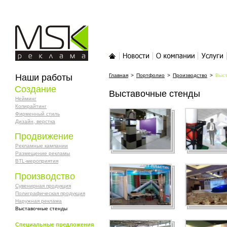
MSK-реклама
Главная
Новости
О компании
Услуги
Наши работы
Главная
>
Портфолио
>
Производство
>
Выст
Создание
Выставочные стенды
Нейминг
Копирайтинг
Фирменный стиль
Дизайн, верстка
Продвижение
Рекламные кампании
Размещение рекламы
BTL-мероприятия
Производство
Сувенирная продукция
Полиграфическая продукция
Наружная реклама
Выставочные стенды
Специальные предложения