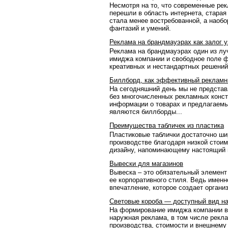
Несмотря на то, что современные ре
перешли в область интернета, старая
стала менее востребованной, а наобо
фантазий и умений.
Реклама на брандмауэрах как залог 
Реклама на брандмауэрах один из л
имиджа компании и свободное поле ф
креативных и нестандартных решений
Биллборд, как эффективный рекламн
На сегодняшний день мы не представ
без многочисленных рекламных конст
информации о товарах и предлагаемы
являются биллборды...
Преимущества табличек из пластика
Пластиковые таблички достаточно ши
производстве благодаря низкой стои
дизайну, напоминающему настоящий 
Вывески для магазинов
Вывеска – это обязательный элемент
ее корпоративного стиля. Ведь именн
впечатление, которое создает органи
Световые короба — доступный вид н
На формирование имиджа компании в
наружная реклама, в том числе рекл
производства, стоимости и внешнему