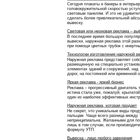
Сегодня плакаты и банеры в интерье
головокружительной скоростью уступ
световым панелям. И это не удивител
сделать более привлекательной абс
вывеску.
Световая или неоновая реклама – в
В последнее время большую популяр
вывески, наружная реклама этой раз
при помощи цветных трубок с инертны
Технологии изготовления наружной р
Наружная реклама представляет соб
размещенную на специально установ
элементах зданий и сооружений, над 
дорог, на постоянной или временной 
Яркая реклама - яркий бизнес
Реклама – прогрессивный двигатель 
истина стала уже, пожалуй, крылато
один из наиболее эффективных инстр
Наружная реклама, которая продает
Не секрет, что уникальные виды прод
пальцам. Чаще всего разница между 
непринципиальна. Желанными для по
лишь в том случае, если производит
формулу УТП.
Вывеска - лицо любого заведения