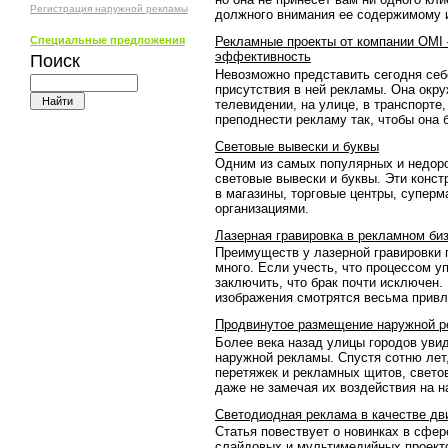
Регистрация наружной рекламы
должного внимания ее содержимому 
Специальные предложения
Рекламные проекты от компании OMI
эффективность
Поиск
Невозможно представить сегодня себ
присутствия в ней рекламы. Она окру
телевидении, на улице, в транспорте,
преподнести рекламу так, чтобы она
Световые вывески и буквы
Одним из самых популярных и недор
световые вывески и буквы. Эти конс
в магазины, торговые центры, суперм
организациями.
Лазерная гравировка в рекламном би
Преимуществ у лазерной гравировки 
много. Если учесть, что процессом у
заключить, что брак почти исключен.
изображения смотрятся весьма привл
Продвинутое размещение наружной 
Более века назад улицы городов уви
наружной рекламы. Спустя сотню лет
перетяжек и рекламных щитов, свето
даже не замечая их воздействия на н
Светодиодная реклама в качестве дв
Статья повествует о новинках в сфер
слайдовых и мультимедийных проекто