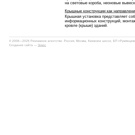
на световые короба, неоновые вывес
Крышные конструкции как направлен
Крышная установка представляет соб
информационных конструкций, монта
кровле (крыше) зданий.
© 2008—2026 Рекламное агентство. Россия, Москва, Киевское шоссе, БП «Румянцево»
Создание сайта —
Элкос