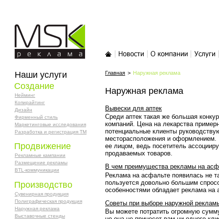
MSK-реклама
Главная
Новости
О компании
Услуги
Наши услуги
Главная
>
Наружная реклама
Создание
Наружная реклама
Нейминг
Копирайтинг
Вывески для аптек
Дизайн
Среди аптек такая же большая конкур
Фирменный стиль
компаний. Цена на лекарства пример
Маркетинговые исследования
потенциальные клиенты руководству
Разработка и регистрация ТМ
месторасположения и оформлением. 
Продвижение
ее лицом, ведь посетитель ассоцииру
продаваемых товаров.
Рекламные кампании
Размещение рекламы
В чем преимущества рекламы на асф
BTL-коммуникации
Реклама на асфальте появилась не та
пользуется довольно большим спрос
Производство
особенностями обладает реклама на
Сувенирная продукция
Полиграфическая продукция
Советы при выборе наружной реклам
Наружная реклама
Вы можете потратить огромную сумму
Выставочные стенды
но она не принесет вам ни одного кли