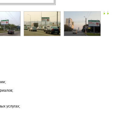
ии;
риалов;
ых услугах;