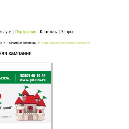
слуги
Портфолио
Контакты
Написать
ие
>
Рекламные кампании
>
Федеральная рекламная кампания
письмо
ная кампания