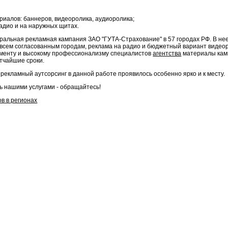
риалов: баннеров, видеоролика, аудиоролика;
адио и на наружных щитах.
альная рекламная кампания ЗАО "ГУТА-Страхование" в 57 городах РФ. В не
всем согласованным городам, реклама на радио и бюджетный вариант видео
менту и высокому профессионализму специалистов
агентства
материалы кам
тчайшие сроки.
рекламный аутсорсинг в данной работе проявилось особенно ярко и к месту.
ь нашими услугами - обращайтесь!
в в регионах