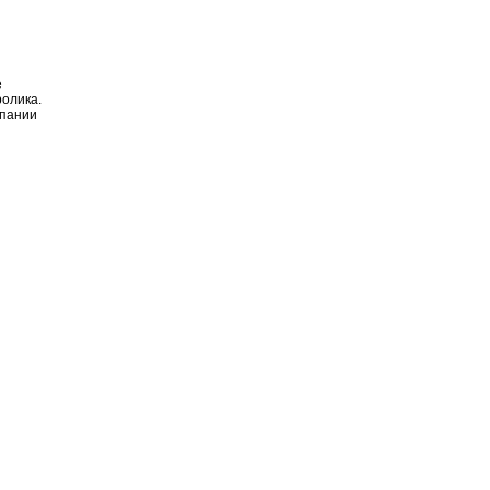
е
ролика.
пании