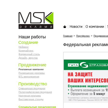
MSK-реклама
Главная
Новости
О компании
У
Наши работы
Главная
>
Портфолио
>
Продвижен
Создание
Федеральная реклам
Нейминг
Копирайтинг
Фирменный стиль
Дизайн, верстка
Продвижение
Рекламные кампании
Размещение рекламы
BTL-мероприятия
Производство
Сувенирная продукция
Полиграфическая продукция
Наружная реклама
Выставочные стенды
Специальные предложения