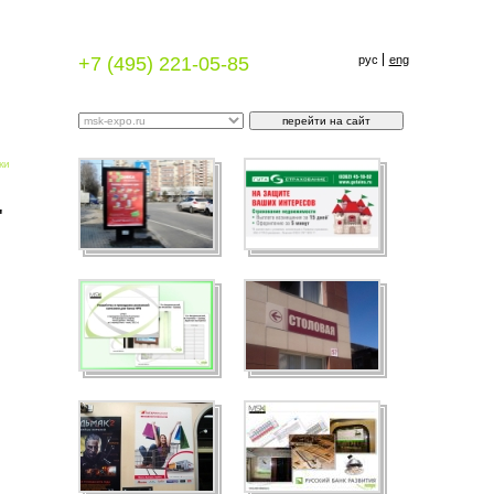
+7 (495) 221-05-85
рус
eng
ки
"