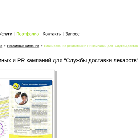
слуги
Портфолио
Контакты
Написать
ие
>
Рекламные кампании
>
Планирование рекламных и PR кампаний для "Службы достав
письмо
ных и PR кампаний для "Службы доставки лекарств