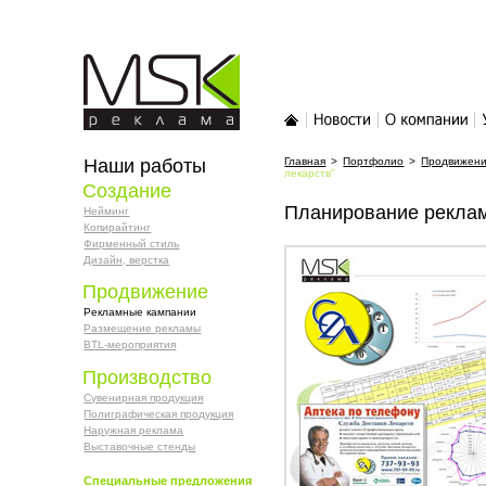
MSK-реклама
Главная
Новости
О компании
У
Наши работы
Главная
>
Портфолио
>
Продвижен
лекарств"
Создание
Планирование реклам
Нейминг
Копирайтинг
Фирменный стиль
Дизайн, верстка
Продвижение
Рекламные кампании
Размещение рекламы
BTL-мероприятия
Производство
Сувенирная продукция
Полиграфическая продукция
Наружная реклама
Выставочные стенды
Специальные предложения